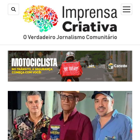
open
menu