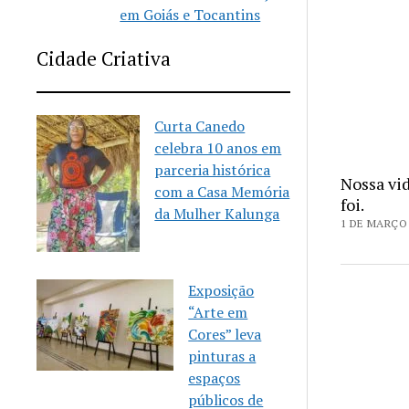
em Goiás e Tocantins
Cidade Criativa
Curta Canedo
celebra 10 anos em
parceria histórica
Nossa vi
com a Casa Memória
foi.
da Mulher Kalunga
1 DE MARÇO 
Exposição
“Arte em
Cores” leva
pinturas a
espaços
públicos de