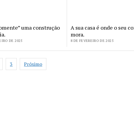
somente” uma construção
A sua casa é onde o seu c
ia.
mora.
EIRO DE 2025
8 DE FEVEREIRO DE 2025
ção
3
Próximo