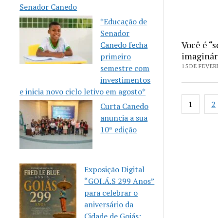
Senador Canedo
*Educação de
Senador
Você é “
Canedo fecha
imaginár
primeiro
15 DE FEVER
semestre com
investimentos
e inicia novo ciclo letivo em agosto*
Pagina
1
2
Curta Canedo
de
anuncia a sua
posts
10ª edição
Exposição Digital
“GOI.Á.S 299 Anos”
para celebrar o
aniversário da
Cidade de Goiás: