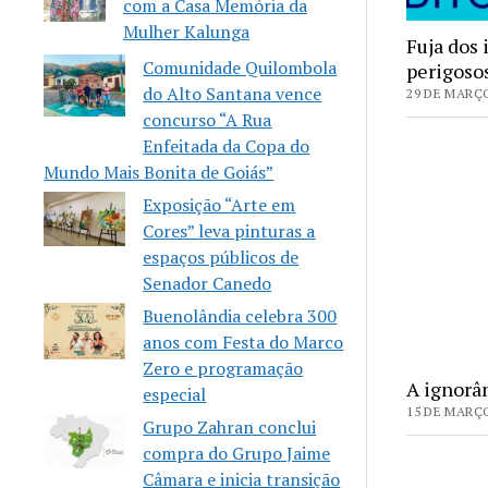
com a Casa Memória da
Mulher Kalunga
Fuja dos 
Comunidade Quilombola
perigoso
do Alto Santana vence
29 DE MARÇO
concurso “A Rua
Enfeitada da Copa do
Mundo Mais Bonita de Goiás”
Exposição “Arte em
Cores” leva pinturas a
espaços públicos de
Senador Canedo
Buenolândia celebra 300
anos com Festa do Marco
Zero e programação
A ignorân
especial
15 DE MARÇO
Grupo Zahran conclui
compra do Grupo Jaime
Câmara e inicia transição