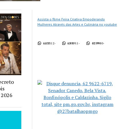
Assista o filme Feira Criativa Empoderando
Mulheres Através das Artes e Culinária no youtube
62 3512-1437
62 9911-1901
62 9980-0759
ecreto
ois
 2026