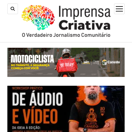
open
menu