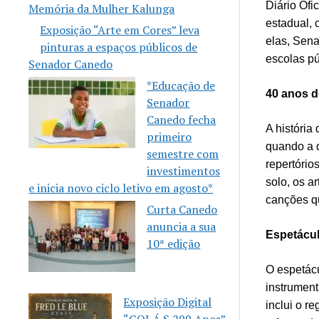
Diário Ofi
Memória da Mulher Kalunga
estadual, 
Exposição “Arte em Cores” leva
elas, Sena
pinturas a espaços públicos de
escolas p
Senador Canedo
*Educação de
40 anos d
Senador
Canedo fecha
A história
primeiro
quando a d
semestre com
repertório
investimentos
solo, os a
e inicia novo ciclo letivo em agosto*
canções q
Curta Canedo
anuncia a sua
Espetácul
10ª edição
O espetác
instrument
Exposição Digital
inclui o r