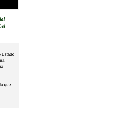
ial
Lei
 
 Estado 
ura 
ia 
 
o que 