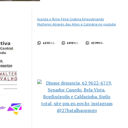
Assista o filme Feira Criativa Empoderando
Mulheres Através das Artes e Culinária no youtube
62 3512-1437
62 9911-1901
62 9980-0759