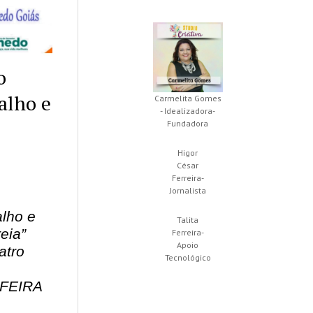
o
alho e
Carmelita Gomes
- Idealizadora-
Fundadora
Higor
César
Ferreira-
Jornalista
alho e
Talita
reia”
Ferreira-
Apoio
atro
Tecnológico
a FEIRA