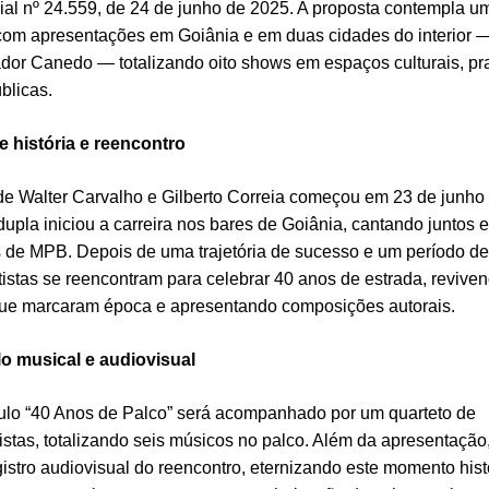
cial nº 24.559, de 24 de junho de 2025. A proposta contempla u
com apresentações em Goiânia e em duas cidades do interior —
dor Canedo — totalizando oito shows em espaços culturais, pr
úblicas.
e história e reencontro
 de Walter Carvalho e Gilberto Correia começou em 23 de junho
upla iniciou a carreira nos bares de Goiânia, cantando juntos 
s de MPB. Depois de uma trajetória de sucesso e um período de
rtistas se reencontram para celebrar 40 anos de estrada, revive
ue marcaram época e apresentando composições autorais.
o musical e audiovisual
ulo “40 Anos de Palco” será acompanhado por um quarteto de
istas, totalizando seis músicos no palco. Além da apresentação,
egistro audiovisual do reencontro, eternizando este momento hist