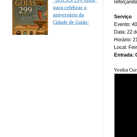
“GOI.Á.S 299 Anos”
reforçando
para celebrar o
aniversário da
Serviço
Cidade de Goiás:
Evento: 40
Data: 22 
Horário: 
Local: Fei
Entrada: 
Venha Curt