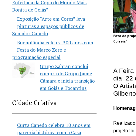
Enfeitada da Copa do Mundo Mais
Bonita de Goiás”
Exposição “Arte em Cores” leva
pinturas a espaços públicos de
Senador Canedo
Foto do proje
Correia”
Buenolândia celebra 300 anos com
Festa do Marco Zero e
programação especial
Grupo Zahran conclui
A Feira
compra do Grupo Jaime
dia 22 
Câmara e inicia transição
O Artis
em Goiás e Tocantins
Gilbert
Cidade Criativa
Homenage
Realizado
Curta Canedo celebra 10 anos em
projeto fo
parceria histórica com a Casa