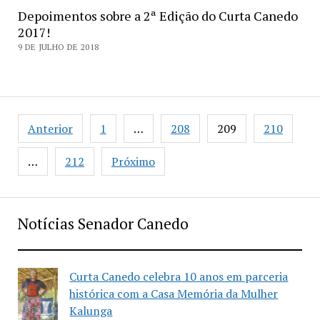
Depoimentos sobre a 2ª Edição do Curta Canedo
2017!
9 DE JULHO DE 2018
Paginação
Anterior
1
…
208
209
210
de
posts
…
212
Próximo
Notícias Senador Canedo
Curta Canedo celebra 10 anos em parceria
histórica com a Casa Memória da Mulher
Kalunga