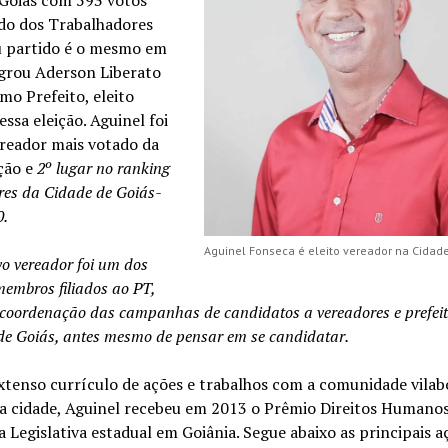
 Goiás com 593 votos
ido dos Trabalhadores
eu partido é o mesmo em
grou Aderson Liberato
o Prefeito, eleito
sa eleição. Aguinel foi
ereador mais votado da
ção e
2º lugar no ranking
res da Cidade de Goiás-
0.
Aguinel Fonseca é eleito vereador na Cidad
o vereador foi um dos
membros filiados ao PT,
coordenação das campanhas de candidatos a vereadores e prefei
de Goiás, antes mesmo de pensar em se candidatar.
tenso currículo de ações e trabalhos com a comunidade vilab
a cidade, Aguinel recebeu em 2013 o Prêmio Direitos Humano
 Legislativa estadual em Goiânia. Segue abaixo as principais a