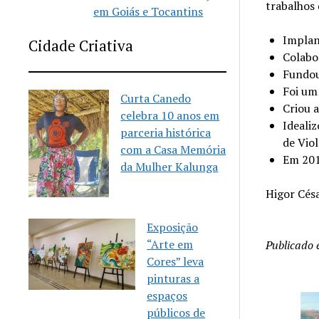
trabalhos 
em Goiás e Tocantins
Implan
Cidade Criativa
Colabo
Fundou
Foi um
Curta Canedo
Criou 
celebra 10 anos em
Ideali
parceria histórica
de Viol
com a Casa Memória
Em 201
da Mulher Kalunga
Higor Cés
Exposição
“Arte em
Publicado
Cores” leva
pinturas a
espaços
públicos de