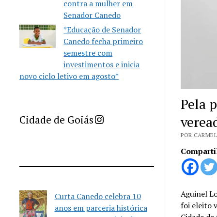
contra a mulher em
Senador Canedo
*Educação de Senador
Canedo fecha primeiro
semestre com
investimentos e inicia
novo ciclo letivo em agosto*
Pela p
Imprensa Criativa da Cidade de Goiás
Cidade de Goiás
verea
POR CARMEL
Comparti
Aguinel L
Curta Canedo celebra 10
foi eleito
anos em parceria histórica