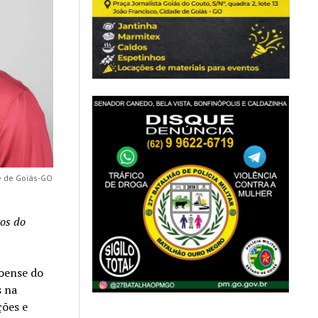
e de Goiás-GO
tos do
oense do
s na
ções e