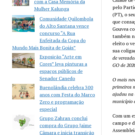
Cidade de
com a Casa Memória da
pelo Part
Mulher Kalunga
(PT), o s
Comunidade Quilombola
que consa
do Alto Santana vence
Gouvea com
concurso “A Rua
também nes
Enfeitada da Copa do
eleito o v
Mundo Mais Bonita de Goiás”
sua coliga
Exposição “Arte em
de vereado
Cores” leva pinturas a
GO de 202
espaços públicos de
Senador Canedo
O mais nov
primeiros 
Buenolândia celebra 300
ajudou na 
anos com Festa do Marco
município 
Zero e programação
especial
Com um ex
Grupo Zahran conclui
campo e d
compra do Grupo Jaime
Assembleia
Câmara e inicia transição