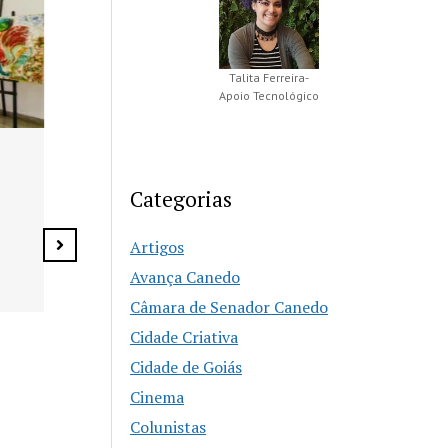
Talita Ferreira-
Apoio Tecnológico
Agosto Lilás reforça
Buenolândia 
combate à violência
anos com Fe
Categorias
contra a mulher em
Zero e prog
Senador Canedo
especial
Artigos
Avança Canedo
Câmara de Senador Canedo
Cidade Criativa
Cidade de Goiás
Cinema
Colunistas