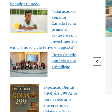
Senador Canedo
*Educação de
Senador
Canedo fecha
primeiro
semestre com
investimentos
Senador Canedo anuncia
e inicia novo ciclo letivo em agosto*
vagas para aulas gratuitas
de Karatê
Curta Canedo
anuncia a sua
10ª edição
 celebra 10
Exposição Digital
eria
“GOI.Á.S 299 Anos”
m a Casa
para celebrar o
Mulher
aniversário da
Cidade de Goiás: