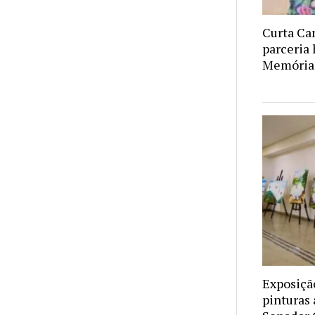
Curta Ca
parceria 
Memória 
Exposiçã
pinturas 