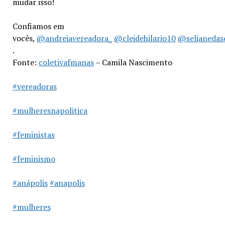
mudar isso!
Confiamos em
vocês,
@andreiavereadora_
@cleidehilario10
@selianedas
.
Fonte:
coletivafmanas
– Camila Nascimento
#vereadoras
#mulheresnapolitica
#feministas
#feminismo
#anápolis
#anapolis
#mulheres