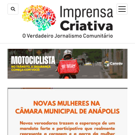
open
menu