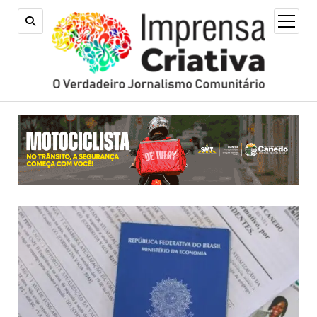
open
menu