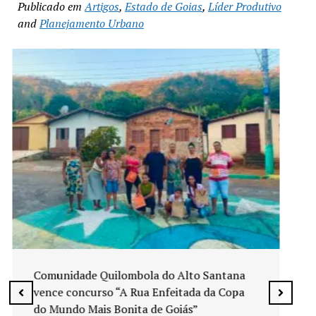
Publicado em
Artigos
,
Estado de Goias
,
Líder Produtivo
and
Planejamento Urbano
Exposição “Arte em Cores” leva pinturas a
espaços públicos de Senador Canedo