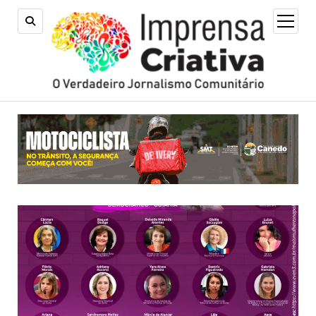
open
menu