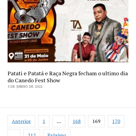
Patati e Patatá e Raça Negra fecham o ultimo dia
do Canedo Fest Show
5 DE JUNHO DE 2022
Paginação
Anterior
1
…
168
169
170
de
posts
…
212
Próximo