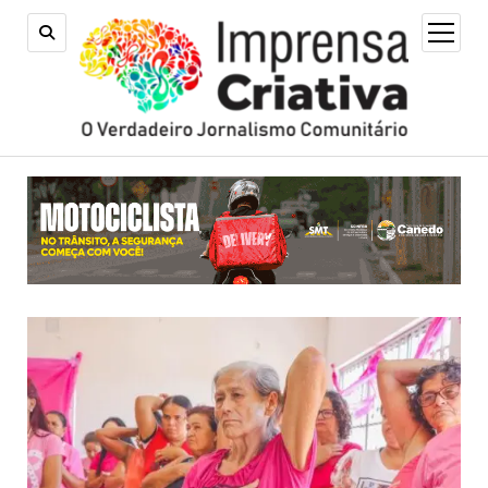
open
menu