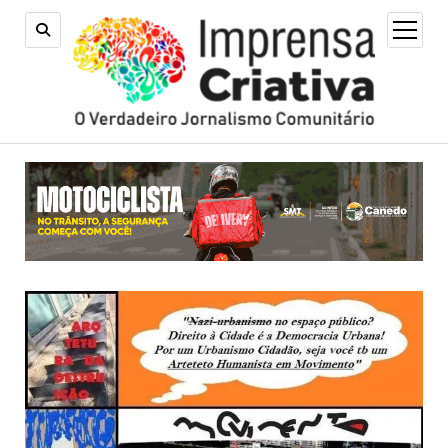
open
menu