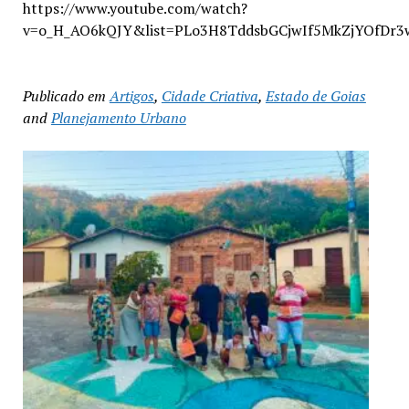
https://www.youtube.com/watch?
v=o_H_AO6kQJY&list=PLo3H8TddsbGCjwIf5MkZjYOfDr3
Publicado em
Artigos
,
Cidade Criativa
,
Estado de Goias
and
Planejamento Urbano