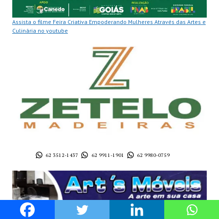
Assista o filme Feira Criativa Empoderando Mulheres Através das Artes e
Culinária no youtube
62 3512-1437
62 9911-1901
62 9980-0759