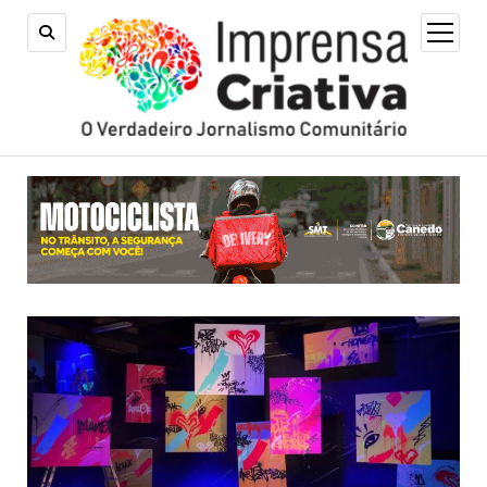
open
menu