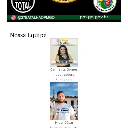
Nossa Equipe
Carmelita Gomes
- Idealizadora-
Fundadora
Higor César
Ferreira- Jornalista