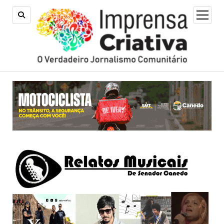
open
menu