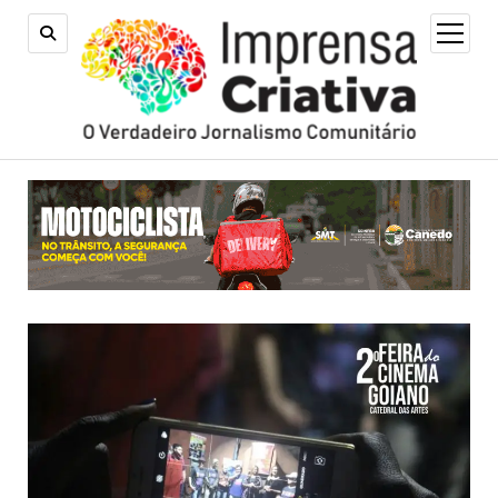
open
menu