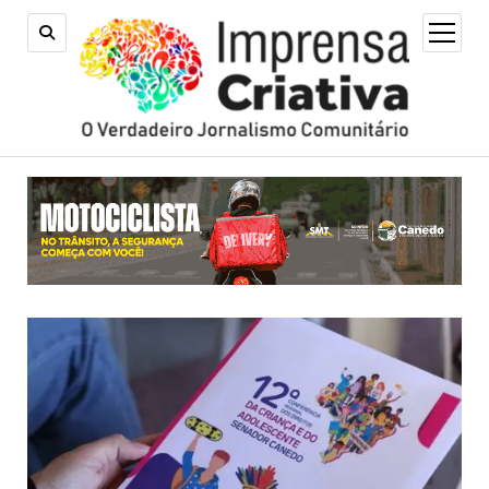
open
menu