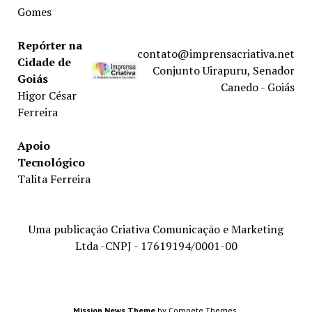
Gomes
Repórter na
contato@imprensacriativa.net
Cidade de
Conjunto Uirapuru, Senador
Goiás
Canedo - Goiás
Higor César
Ferreira
Apoio
Tecnológico
Talita Ferreira
Uma publicação Criativa Comunicação e Marketing
Ltda -CNPJ - 17619194/0001-00
Mission News Theme
by Compete Themes.