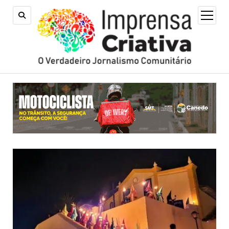
open
menu