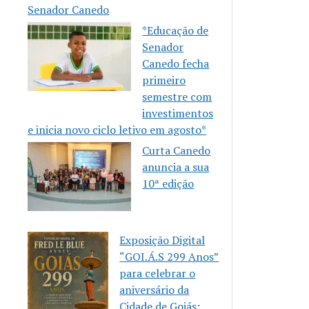
Senador Canedo
*Educação de
Senador
Canedo fecha
primeiro
semestre com
investimentos
e inicia novo ciclo letivo em agosto*
Curta Canedo
anuncia a sua
10ª edição
Exposição Digital
“GOI.Á.S 299 Anos”
para celebrar o
aniversário da
Cidade de Goiás: