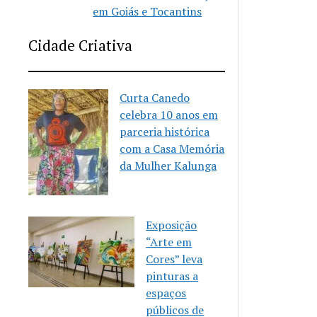
em Goiás e Tocantins
Cidade Criativa
Curta Canedo
celebra 10 anos em
parceria histórica
com a Casa Memória
da Mulher Kalunga
Exposição
“Arte em
Cores” leva
pinturas a
espaços
públicos de