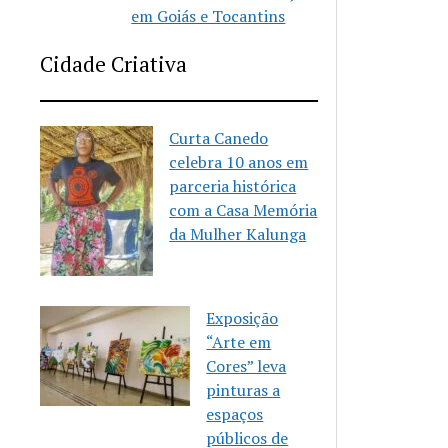
em Goiás e Tocantins
Cidade Criativa
Curta Canedo
celebra 10 anos em
parceria histórica
com a Casa Memória
da Mulher Kalunga
Exposição
“Arte em
Cores” leva
pinturas a
espaços
públicos de