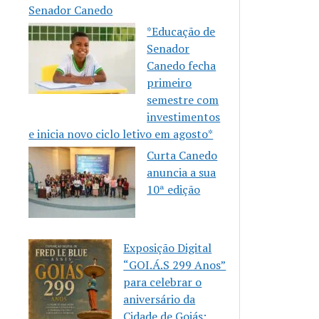
Senador Canedo
*Educação de
Senador
Canedo fecha
primeiro
semestre com
investimentos
e inicia novo ciclo letivo em agosto*
Curta Canedo
anuncia a sua
10ª edição
Exposição Digital
“GOI.Á.S 299 Anos”
para celebrar o
aniversário da
Cidade de Goiás: