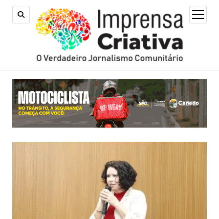
open
menu