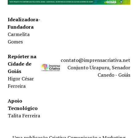
Idealizadora-
Fundadora
Carmelita
Gomes
Repórter na
contato@imprensacriativa.net
Cidade de
Conjunto Uirapuru, Senador
Goiás
Canedo - Goiás
Higor César
Ferreira
Apoio
Tecnológico
Talita Ferreira
Uma publicação Criativa Comunicação e Marketing