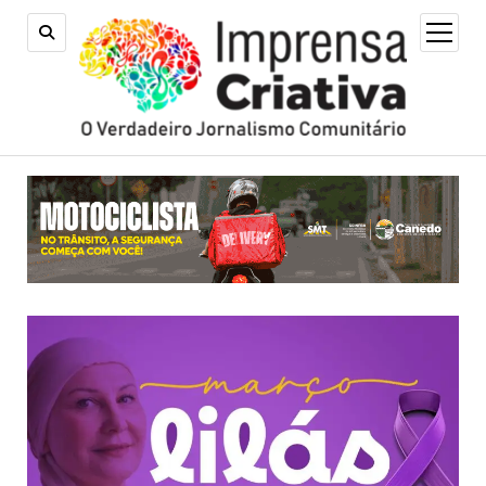
open
menu