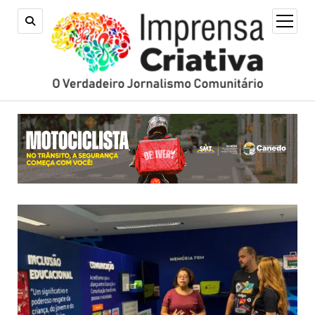
open
menu