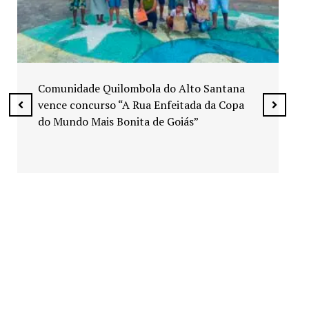
Exposição “Arte em Cores” leva pinturas a
espaços públicos de Senador Canedo
na
pa