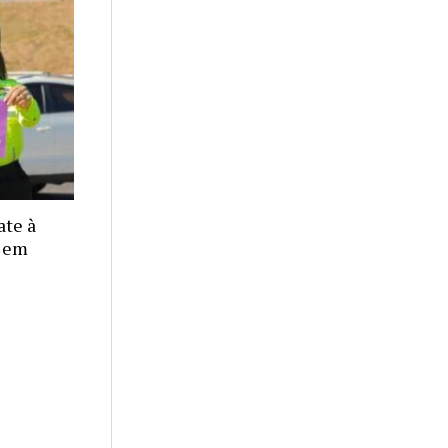
ate à
r em