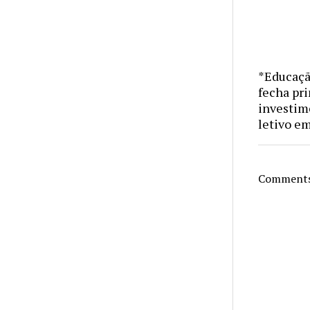
*Educaçã
fecha pr
investime
letivo e
Comments 