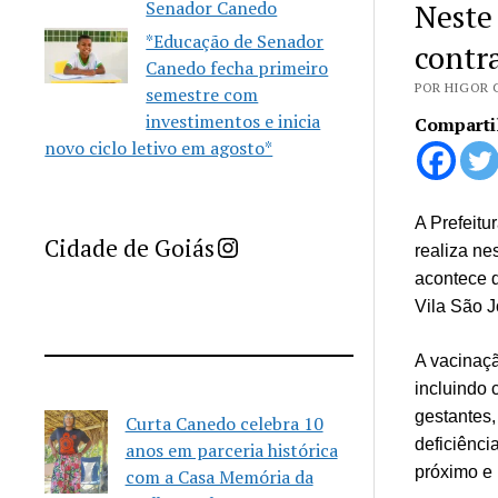
Senador Canedo
Neste
*Educação de Senador
contr
Canedo fecha primeiro
POR HIGOR C
semestre com
investimentos e inicia
Comparti
novo ciclo letivo em agosto*
A Prefeitu
Imprensa Criativa da Cidade de Goiás
Cidade de Goiás
realiza ne
acontece 
Vila São J
A vacinaçã
incluindo 
gestantes
Curta Canedo celebra 10
deficiênc
anos em parceria histórica
próximo e
com a Casa Memória da