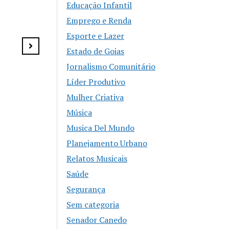
Educação Infantil
Agosto Lilás reforça
combate à violência
Emprego e Renda
contra a mulher em
Esporte e Lazer
Senador Canedo
Estado de Goias
Jornalismo Comunitário
Líder Produtivo
Mulher Criativa
Música
Musica Del Mundo
Planejamento Urbano
Relatos Musicais
Saúde
Segurança
Sem categoria
Senador Canedo