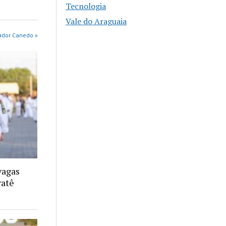
Tecnologia
Vale do Araguaia
ador Canedo »
vagas
ratê