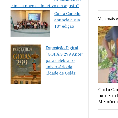
e inicia novo ciclo letivo em agosto*
Curta Canedo
Veja mais
anuncia a sua
10ª edição
Exposição Digital
“GOI.Á.S 299 Anos”
para celebrar o
aniversário da
Cidade de Goiás:
Curta Ca
parceria 
Memória 