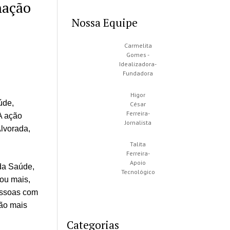
nação
Nossa Equipe
Carmelita
Gomes -
Idealizadora-
Fundadora
Higor
úde,
César
Ferreira-
 A ação
Jornalista
lvorada,
Talita
Ferreira-
Apoio
 da Saúde,
Tecnológico
ou mais,
essoas com
ção mais
Categorias