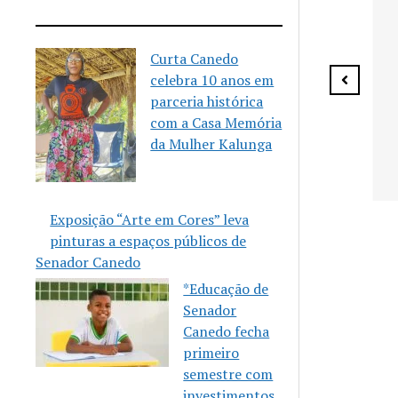
Senador Canedo anuncia
vagas para aulas gratuitas
de Karatê
Curta Canedo
celebra 10 anos em
parceria histórica
com a Casa Memória
da Mulher Kalunga
 celebra 10
eria
m a Casa
Exposição “Arte em Cores” leva
Mulher
pinturas a espaços públicos de
Senador Canedo
*Educação de
Senador
Canedo fecha
primeiro
semestre com
investimentos