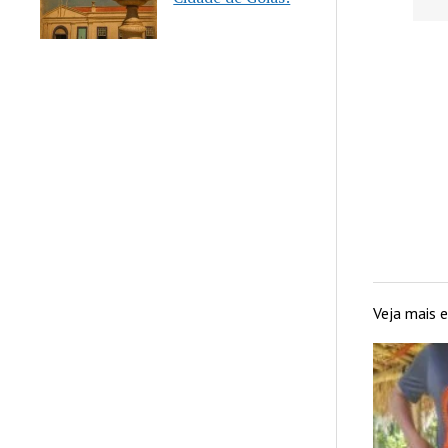
m a Casa
Mulher
Veja mais