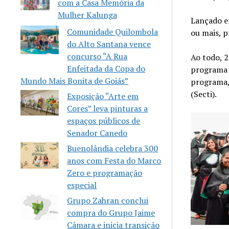
com a Casa Memória da
Mulher Kalunga
Lançado e
Comunidade Quilombola
ou mais, p
do Alto Santana vence
concurso “A Rua
Ao todo, 2
Enfeitada da Copa do
programa 
Mundo Mais Bonita de Goiás”
programa, 
(Secti).
Exposição “Arte em
Cores” leva pinturas a
espaços públicos de
Senador Canedo
Buenolândia celebra 300
anos com Festa do Marco
Zero e programação
especial
Grupo Zahran conclui
compra do Grupo Jaime
Câmara e inicia transição