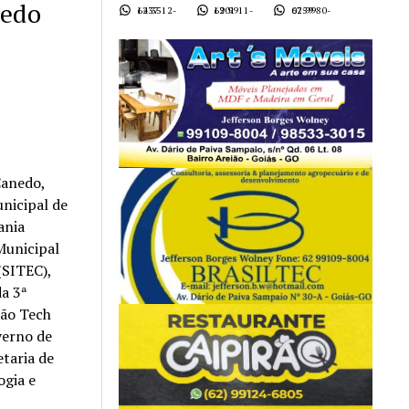
nedo
62 3512-1437
62 9911-1901
62 9980-0759
Canedo,
nicipal de
ania
Municipal
(SITEC),
da 3ª
ão Tech
verno de
etaria de
ogia e