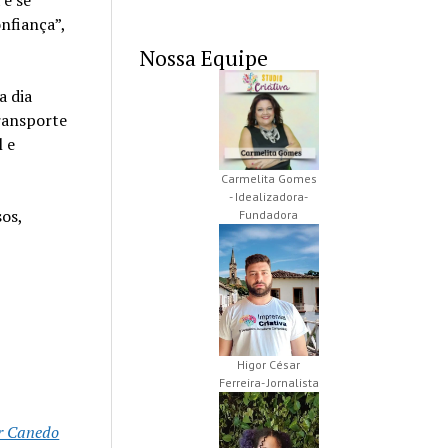
nfiança”,
Nossa Equipe
a dia
transporte
l e
Carmelita Gomes
- Idealizadora-
sos,
Fundadora
Higor César
Ferreira- Jornalista
r Canedo