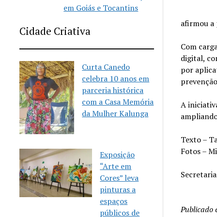
em Goiás e Tocantins
afirmou a 
Cidade Criativa
Com carga 
digital, c
Curta Canedo
por aplica
celebra 10 anos em
prevenção
parceria histórica
com a Casa Memória
A iniciati
da Mulher Kalunga
ampliando 
Texto – Ta
Fotos – M
Exposição
“Arte em
Secretari
Cores” leva
pinturas a
espaços
Publicado
públicos de