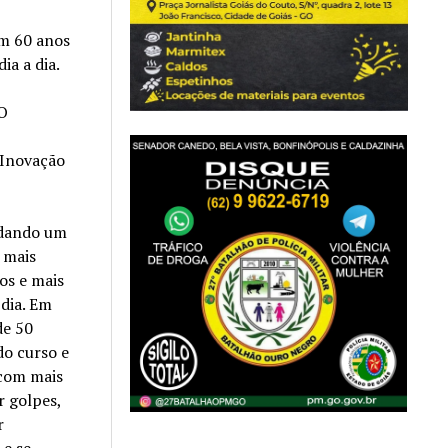
om 60 anos
ia a dia.
 O
 Inovação
 dando um
 mais
ços e mais
 dia. Em
de 50
do curso e
 com mais
r golpes,
r
 e se