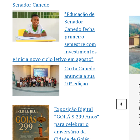
Senador Canedo
*Educação de
Senador
Canedo fecha
primeiro
semestre com
investimentos
e inicia novo ciclo letivo em agosto*
Curta Canedo
anuncia a sua
Senador Canedo anuncia
10ª edição
vagas para aulas gratuitas
de Karatê
Exposição Digital
“GOI.Á.S 299 Anos”
para celebrar o
 celebra 10
aniversário da
eria
Cidade de Goiás: