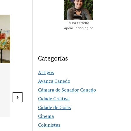
Talita Ferreira-
Apoio Tecnológico
Categorias
Artigos
Agosto Lilás reforça
Buenolândia 
combate à violência
Avança Canedo
anos com Fe
contra a mulher em
Câmara de Senador Canedo
Zero e prog
Senador Canedo
especial
Cidade Criativa
Cidade de Goiás
Cinema
Colunistas