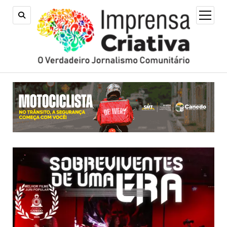
open
menu