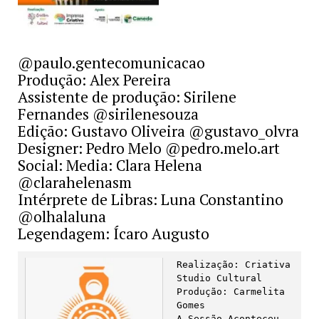
@paulo.gentecomunicacao
Produção: Alex Pereira
Assistente de produção: Sirilene
Fernandes @sirilenesouza
Edição: Gustavo Oliveira @gustavo_olvra
Designer: Pedro Melo @pedro.melo.art
Social: Media: Clara Helena
@clarahelenasm
Intérprete de Libras: Luna Constantino
@olhalaluna
Legendagem: Ícaro Augusto
Realização: Criativa 
Studio Cultural 

Produção: Carmelita 
Gomes

A Sessão Aconteceu 