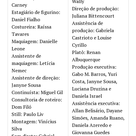
Wally
Carney
Direção de produção:
Estagiário de figurino:
Juliana Bittencourt
Daniel Fialho
Assistência de
Costureira: Raíssa
produção: Gabriela
Tavares
Castrioto e Louise
Maquiagem: Danielle
Cyrillo
Leone
Platô: Renan
Assistente de
Albuquerque
maquiagem: Letícia
Produção executiva:
Nemec
Gabo M. Barros, Yuri
Assistente de direção:
Costa, Janyne Sousa,
Janyne Sousa
Luciana Druzina e
Continuísta: Miguel Gil
Daniela Israel
Consultoria de roteiro:
Assistência executiva:
Dom Filó
Allan Belisário, Dayane
Still: Paulo Liv
Simões, Amanda Ruano,
Montagem: Vinícius
Daniela Azeredo e
Silva
Giovanna Guedes
Som direto: Gabriel