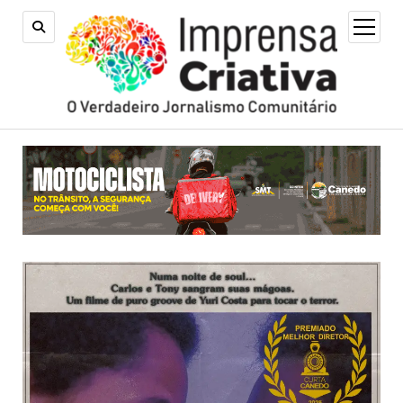
open
menu