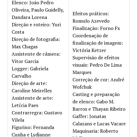
Elenco: João Pedro
Oliveira, Paulo Guidelly,
Efeitos práticos:
Dandara Lorena
Romulo Azevedo
Direção e roteiro: Yuri
Finalização: Forno Fx
Costa
Coordenação de
Direção de fotografia:
finalização de imagem:
Max Chagas
Victória Ketzer
Assistente de câmera:
Supervisão de efeitos
Vitor Garcia
visuais: Pedro De Lima
Logger: Gabriela
Marques
Carvalho
Correção de cor: André
Direção de arte:
Wofchuk
Caroline Meirelles
Casting e preparação
Assistente de arte:
de elenco: Gabo M.
Letícia Paes
Barros e Thayan Ribeiro
Contrarregra: Gustavo
Gaffer: Jonatas
Vilela
Calazans e Lucas Vacare
Figurino: Fernanda
Maquinaria: Roberto
Cunha e Lydianne