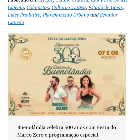
Cinema
,
Colunistas
,
Cultura Criativa
,
Estado de Goias
,
Líder Produtivo
,
Planejamento Urbano
and
Senador
Canedo
*Educação de Senador Canedo fecha
primeiro semestre com investimentos e
inicia novo ciclo letivo em agosto*