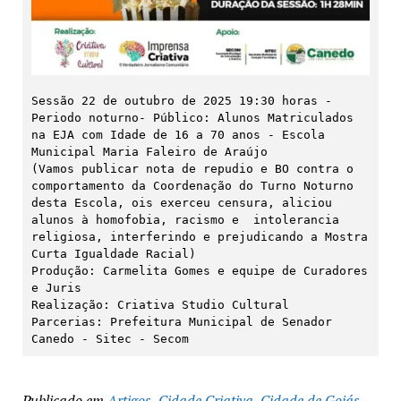
Sessão 22 de outubro de 2025 19:30 horas - 
Periodo noturno- Público: Alunos Matriculados 
na EJA com Idade de 16 a 70 anos - Escola 
Municipal Maria Faleiro de Araújo 

(Vamos publicar nota de repudio e BO contra o 
comportamento da Coordenação do Turno Noturno 
desta Escola, ois exerceu censura, aliciou 
alunos à homofobia, racismo e  intolerancia 
religiosa, interferindo e prejudicando a Mostra 
Curta Igualdade Racial)

Produção: Carmelita Gomes e equipe de Curadores 
e Juris

Realização: Criativa Studio Cultural

Parcerias: Prefeitura Municipal de Senador 
Canedo - Sitec - Secom
Publicado em
Artigos
,
Cidade Criativa
,
Cidade de Goiás
,