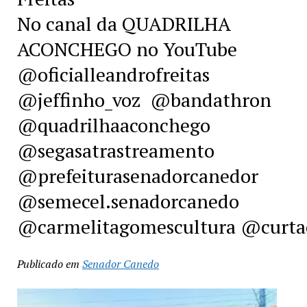
No canal da QUADRILHA
ACONCHEGO no YouTube
@oficialleandrofreitas
@jeffinho_voz @bandathron
@quadrilhaaconchego
@segasatrastreamento
@prefeiturasenadorcanedor
@semecel.senadorcanedo
@carmelitagomescultura @curtac
Publicado em
Senador Canedo