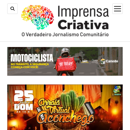
open
menu