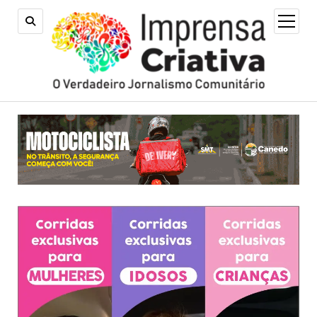
open
menu