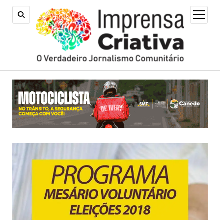
open
menu