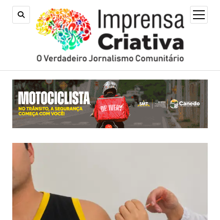
open
menu