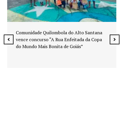
Exposição “Arte em Cores” leva pinturas a
espaços públicos de Senador Canedo