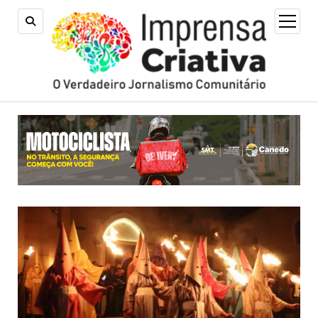
open
menu