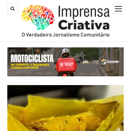
open
menu