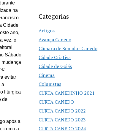
durante
lizada na
Categorias
Francisco
na Cidade
Artigos
este ano,
Avança Canedo
a vez, o
eitoral
Câmara de Senador Canedo
no Sábado
Cidade Criativa
s mudança
Cidade de Goiás
ela
Cinema
a evitar
Colunistas
m a
 litúrgica
CURTA CANEDINHO 2021
o de
CURTA CANEDO
CURTA CANEDO 2022
CURTA CANEDO 2023
ogo após a
CURTA CANEDO 2024
o, como a