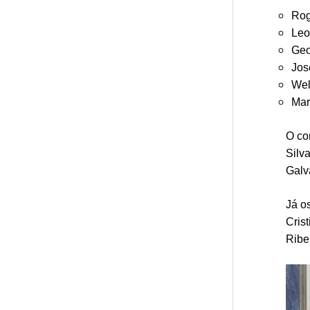
Rog
Leo
Geo
Jos
Wel
Mar
O co
Silv
Galv
Já o
Cris
Ribei