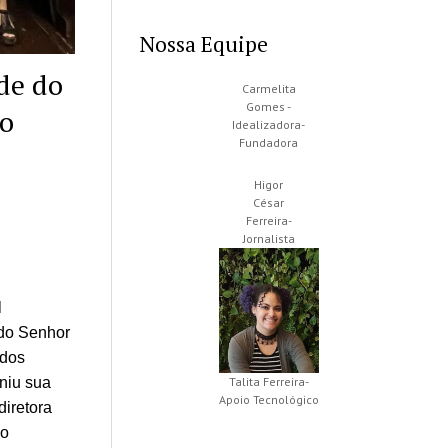
Nossa Equipe
de do
Carmelita
Gomes -
 o
Idealizadora-
Fundadora
Higor
César
Ferreira-
Jornalista
l
do Senhor
 dos
niu sua
Talita Ferreira-
Apoio Tecnológico
iretora
io