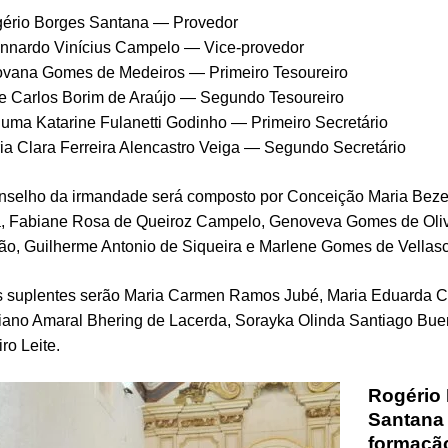
ério Borges Santana — Provedor
nnardo Vinícius Campelo — Vice-provedor
vana Gomes de Medeiros — Primeiro Tesoureiro
e Carlos Borim de Araújo — Segundo Tesoureiro
uma Katarine Fulanetti Godinho — Primeiro Secretário
ia Clara Ferreira Alencastro Veiga — Segundo Secretário
nselho da irmandade será composto por Conceição Maria Beze
a, Fabiane Rosa de Queiroz Campelo, Genoveva Gomes de Oliv
ão, Guilherme Antonio de Siqueira e Marlene Gomes de Vellas
s suplentes serão Maria Carmen Ramos Jubé, Maria Eduarda Ca
tiano Amaral Bhering de Lacerda, Sorayka Olinda Santiago Bue
ro Leite.
Rogério
Santana
formaçã