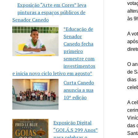
vota
Exposição “Arte em Cores” leva
alte
pinturas a espaços públicos de
às 9
Senador Canedo
*Educação de
A vo
Senador
após
Canedo fecha
dire
primeiro
semestre com
O an
investimentos
de S
e inicia novo ciclo letivo em agosto*
dias
Curta Canedo
cele
anuncia a sua
10ª edição
A ce
ceri
Viní
Exposição Digital
das 
“GOI.Á.S 299 Anos”
Sant
para celebrar o