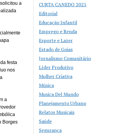
solicitou a
CURTA CANEDO 2025
ealizada
Editorial
Educação Infantil
Emprego e Renda
icialmente
Esporte e Lazer
chapa
Estado de Goias
Jornalismo Comunitário
da festa
Líder Produtivo
duo nos
Mulher Criativa
va
Música
Musica Del Mundo
ém a
Planejamento Urbano
provedor
Relatos Musicais
imbólica
Saúde
io Borges
Segurança