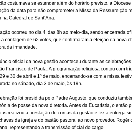
ção costumava se estender além do horário previsto, a Diocese 
ração da data para não comprometer a Missa da Ressurreição r
h na
Catedral de Sant’Ana
.
tação ocorreu no dia 4, das 8h ao meio-dia, sendo encerrada of
 a contagem de 63 votos, que confirmaram a eleição da nova 
tora da irmandade.
úncio oficial da nova gestão aconteceu durante as celebrações 
ão Francisco de Paula. A programação religiosa contou com trí
 29 e 30 de abril e 1º de maio, encerrando-se com a missa festi
brada no sábado, dia 2 de maio, às 19h.
lebração foi presidida pelo
Padre Augusto
, que conduziu tamb
mônia de posse da nova diretoria. Antes da Eucaristia, o então 
cius realizou a prestação de contas da gestão e fez a entrega s
chaves da igreja e do bastão pastoral ao novo provedor, Rogér
ana, representando a transmissão oficial do cargo.