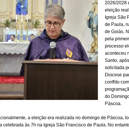
2026/2028 
eleição rea
Igreja São 
de Paula
, 
de Goiás. N
pela primeir
processo el
aconteceu 
Santo, apó
solicitada p
Diocese par
conflito co
programação
do Doming
Páscoa.
icionalmente, a eleição era realizada no domingo de Páscoa, l
a celebrada às 7h na Igreja São Francisco de Paula. No entant