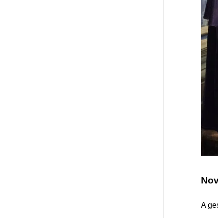
Nov
A ge