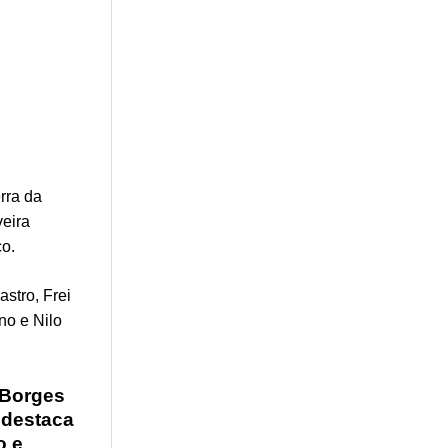
rra da
eira
co.
stro, Frei
no e Nilo
 Borges
 destaca
o e