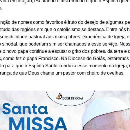
izada em oração, escutando e discernindo o que o Espírito quer 
a.
nção de nomes como favoritos é fruto do desejo de algumas p
etudo das regiões em que o catolicismo se destaca. Entre nós 
sensibilidade pastoral aos mais pobres, experiência de Igreja 
o sinodal, que poderiam sim ser chamados a esse serviço. Nos
e o novo papa continue a escutar o grito dos pobres, da terra e
, como fez o papa Francisco. Na Diocese de Goiás, estaremos
ão para que o Espírito Santo conduza esse momento na Igreja,
rança de que Deus chame um pastor com cheiro de ovelhas.