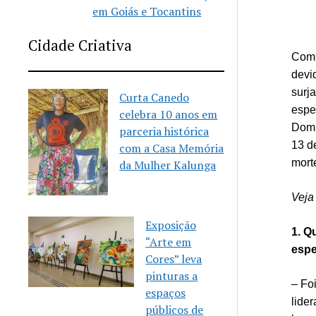
em Goiás e Tocantins
Cidade Criativa
Com 
devi
surj
Curta Canedo
espe
celebra 10 anos em
Dom 
parceria histórica
13 d
com a Casa Memória
mort
da Mulher Kalunga
Veja
Exposição
1. Q
“Arte em
espe
Cores” leva
pinturas a
– Fo
espaços
lide
públicos de