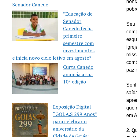
honr
Senador Canedo
pobre
*Educação de
Senador
Seu 
Canedo fecha
comp
primeiro
esqu
semestre com
Igre
investimentos
miss
e inicia novo ciclo letivo em agosto*
comb
Curta Canedo
paz 
anuncia a sua
10ª edição
Sonh
saíd
apre
Exposição Digital
que 
“GOI.Á.S 299 Anos”
em A
para celebrar o
aniversário da
2. Q
Cidade de Goiás: