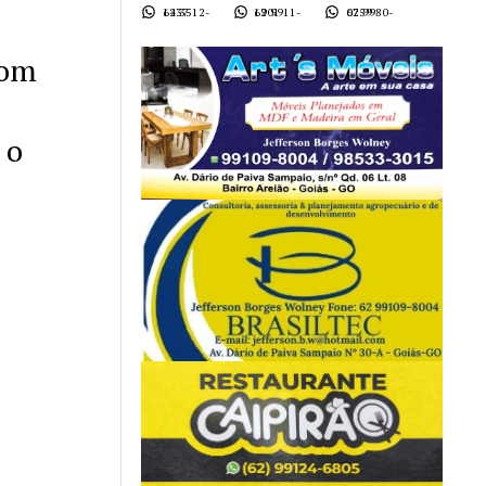
62 3512-1437
62 9911-1901
62 9980-0759
Dom
 o