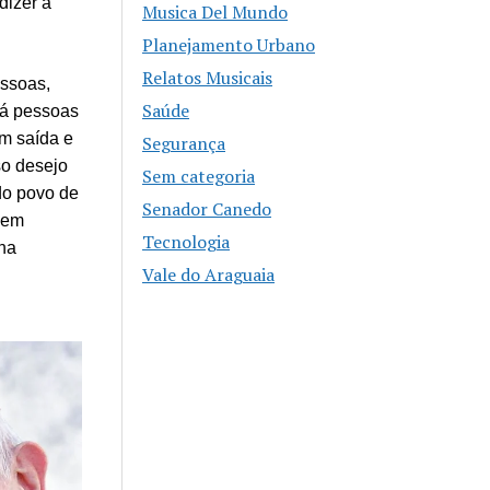
dizer à
Musica Del Mundo
Planejamento Urbano
Relatos Musicais
essoas,
Saúde
há pessoas
em saída e
Segurança
so desejo
Sem categoria
 do povo de
Senador Canedo
 em
Tecnologia
 na
Vale do Araguaia