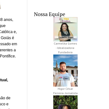
Nossa Equipe
88 anos,
 que
atólica e,
 Goiás é
Carmelita Gomes
ossado em
- Idealizadora-
erentes a
Fundadora
ontífice.
tual,
Higor César
Ferreira- Jornalista
ssão de
sco e