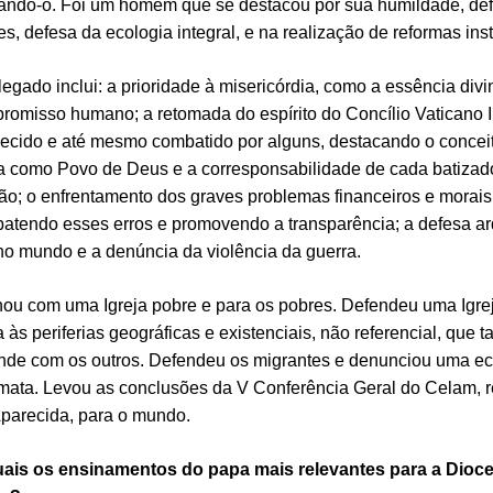
ando-o. Foi um homem que se destacou por sua humildade, de
s, defesa da ecologia integral, e na realização de reformas inst
legado inclui: a prioridade à misericórdia, como a essência divi
romisso humano; a retomada do espírito do Concílio Vaticano II
ecido e até mesmo combatido por alguns, destacando o concei
ja como Povo de Deus e a corresponsabilidade de cada batiza
ão; o enfrentamento dos graves problemas financeiros e morais 
atendo esses erros e promovendo a transparência; a defesa a
no mundo e a denúncia da violência da guerra.
ou com uma Igreja pobre e para os pobres. Defendeu uma Igre
a às periferias geográficas e existenciais, não referencial, que
nde com os outros. Defendeu os migrantes e denunciou uma e
mata. Levou as conclusões da V Conferência Geral do Celam, r
parecida, para o mundo.
uais os ensinamentos do papa mais relevantes para a Dioc