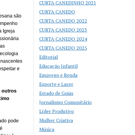
CURTA CANEDINHO 2021
CURTA CANEDO
cesana são
CURTA CANEDO 2022
 empenho
CURTA CANEDO 2023
 Igreja
CURTA CANEDO 2024
ssionária
nas
CURTA CANEDO 2025
ecologia
Editorial
 nascentes
Educação Infantil
speitar e
Emprego e Renda
Esporte e Lazer
e outros
Estado de Goias
ximo
Jornalismo Comunitário
Líder Produtivo
Mulher Criativa
tado pode
 é
Música