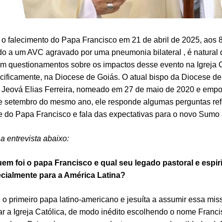
o falecimento do Papa Francisco em 21 de abril de 2025, aos 
do a um AVC agravado por uma pneumonia bilateral ​, é natural
am questionamentos sobre os impactos desse evento na Igreja C
cificamente, na Diocese de Goiás. O atual bispo da Diocese de
Jeová Elias Ferreira, nomeado em 27 de maio de 2020 e emp
e setembro do mesmo ano, ele responde algumas perguntas ref
e do Papa Francisco e fala das expectativas para o novo Sumo P
 a entrevista abaixo:
uem foi o papa Francisco e qual seu legado pastoral e espiri
cialmente para a América Latina?
i o primeiro papa latino-americano e jesuíta a assumir essa mi
rar a Igreja Católica, de modo inédito escolhendo o nome Franci