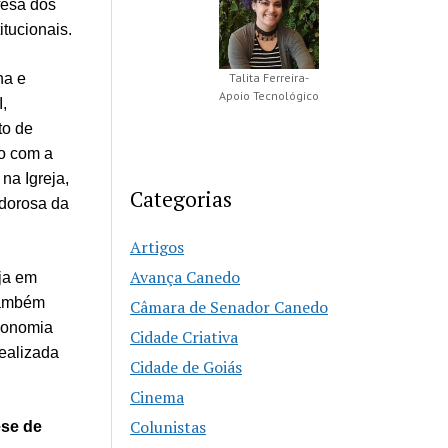
fesa dos
itucionais.
Talita Ferreira-
na e
Apoio Tecnológico
,
to de
do com a
na Igreja,
Categorias
rdorosa da
Artigos
Avança Canedo
ja em
 também
Câmara de Senador Canedo
conomia
Cidade Criativa
ealizada
Cidade de Goiás
Cinema
Colunistas
ese de