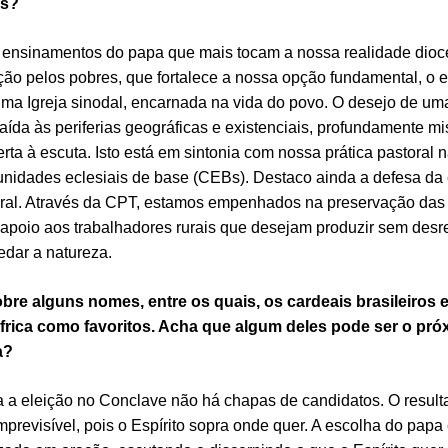
ás?
 ensinamentos do papa que mais tocam a nossa realidade dio
ção pelos pobres, que fortalece a nossa opção fundamental, o
uma Igreja sinodal, encarnada na vida do povo. O desejo de uma
aída às periferias geográficas e existenciais, profundamente mi
erta à escuta. Isto está em sintonia com nossa prática pastoral 
nidades eclesiais de base (CEBs). Destaco ainda a defesa da 
gral. Através da CPT, estamos empenhados na preservação das
 apoio aos trabalhadores rurais que desejam produzir sem desre
edar a natureza.
obre alguns nomes, entre os quais, os cardeais brasileiros 
frica como favoritos. Acha que algum deles pode ser o pró
a?
a a eleição no Conclave não há chapas de candidatos. O resul
imprevisível, pois o Espírito sopra onde quer. A escolha do papa