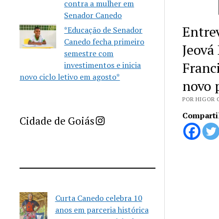
contra a mulher em
Senador Canedo
Entre
*Educação de Senador
Canedo fecha primeiro
Jeová 
semestre com
Franc
investimentos e inicia
novo ciclo letivo em agosto*
novo 
POR HIGOR C
Comparti
Imprensa Criativa da Cidade de Goiás
Cidade de Goiás
Curta Canedo celebra 10
anos em parceria histórica