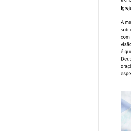
real
Igrej
A me
sobr
com 
visã
é qu
Deus
oraç
espe