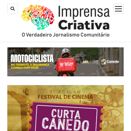
open
menu