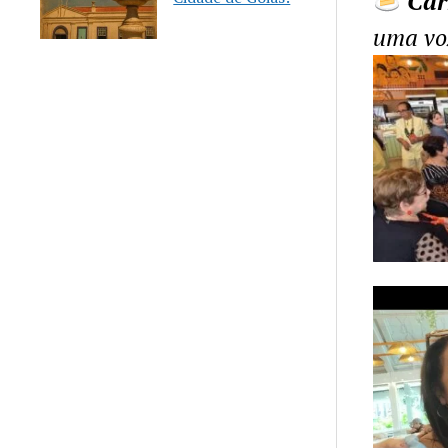
Car
uma voz