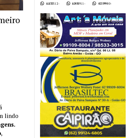
62 3512-1437
62 9911-1901
62 9980-0759
imeiro
á
m lindo
agens
.
o
,