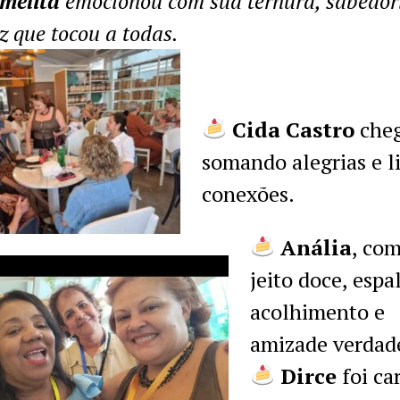
melita
emocionou com sua ternura, sabedor
 que tocou a todas.
Cida Castro
che
somando alegrias e l
conexões.
Anália
, co
jeito doce, esp
acolhimento e
amizade verdade
Dirce
foi ca