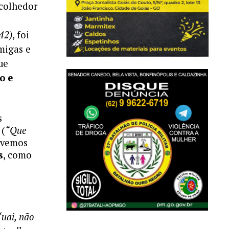
acolhedor
42)
, foi
migas e
ue
o e
s
 (
“Que
ivemos
s
, como
“uai, não