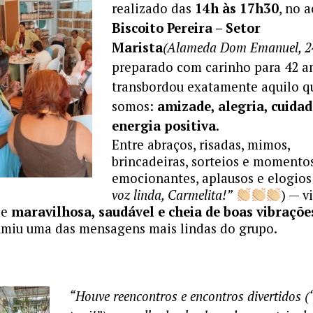
realizado das
14h às 17h30
, no 
Biscoito Pereira – Setor
Marista
(Alameda Dom Emanuel, 2
preparado com carinho para 42 a
transbordou exatamente aquilo q
somos:
amizade, alegria, cuidad
energia positiva
.
Entre abraços, risadas, mimos,
brincadeiras, sorteios e momento
emocionantes, aplausos e elogios
voz linda, Carmelita!”
) — v
de
maravilhosa, saudável e cheia de boas vibraçõe
miu uma das mensagens mais lindas do grupo.
“Houve reencontros e encontros divertidos (