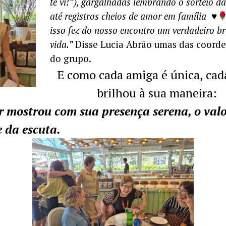
te vi!”), gargalhadas lembrando o sorteio da
até registros cheios de amor em família
♥️
isso fez do nosso encontro um verdadeiro br
vida.”
Disse Lucia Abrão umas das coord
do grupo.
E como cada amiga é única, ca
brilhou à sua maneira:
 mostrou com sua presença serena, o val
e da escuta.