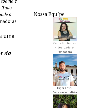
 toalha e
.
Tudo
Nossa Equipe
inde à
enadoras
da uma
Carmelita Gomes
- Idealizadora-
or da
Fundadora
Higor César
Ferreira- Jornalista