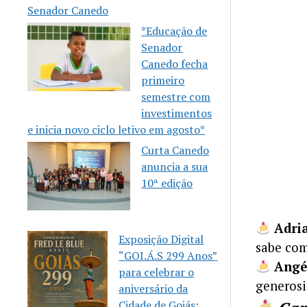
Senador Canedo
*Educação de
Senador
Canedo fecha
primeiro
semestre com
investimentos
e inicia novo ciclo letivo em agosto*
Curta Canedo
anuncia a sua
10ª edição
Adri
Exposição Digital
sabe co
“GOI.Á.S 299 Anos”
Angé
para celebrar o
generosi
aniversário da
Cidade de Goiás: