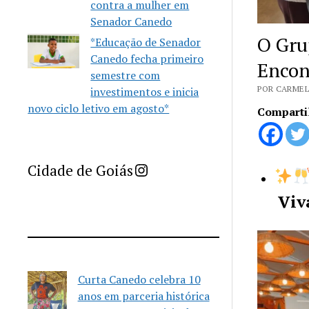
contra a mulher em
Senador Canedo
O Gru
*Educação de Senador
Canedo fecha primeiro
Encon
semestre com
POR CARMEL
investimentos e inicia
novo ciclo letivo em agosto*
Comparti
Imprensa Criativa da Cidade de Goiás
Cidade de Goiás
Viva
Curta Canedo celebra 10
anos em parceria histórica