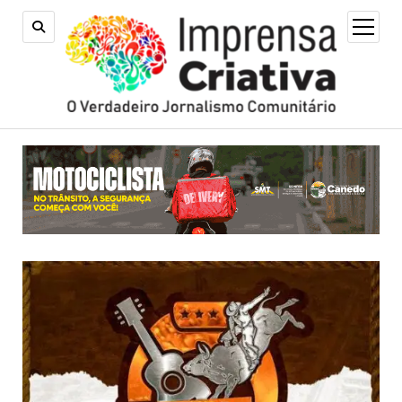
open
menu