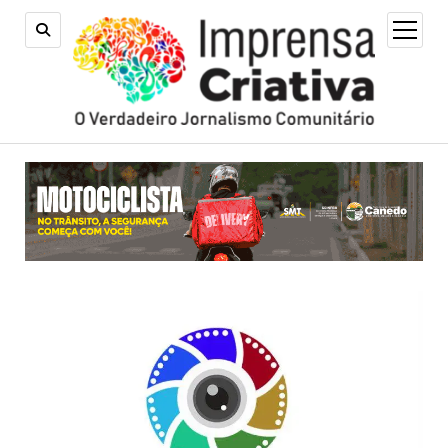
open
menu