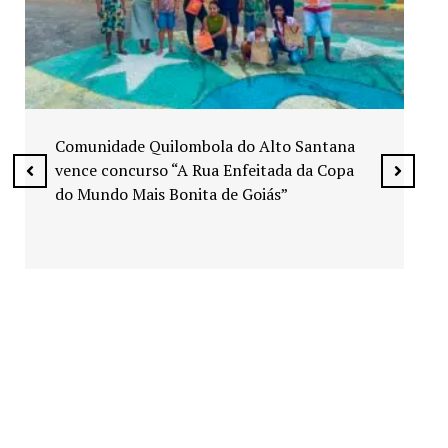
Exposição “Arte em Cores” leva pinturas a
espaços públicos de Senador Canedo