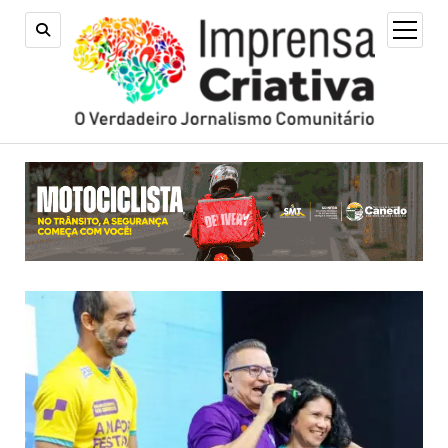
open
menu