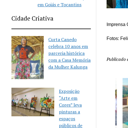
em Goiás e Tocantins
Cidade Criativa
Imprensa 
Fotos: Fe
Curta Canedo
celebra 10 anos em
parceria histórica
Publicado
com a Casa Memória
da Mulher Kalunga
Exposição
“Arte em
Cores” leva
pinturas a
espaços
públicos de