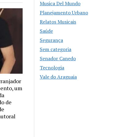
Musica Del Mundo
Planejamento Urbano
Relatos Musicais
Saúde
Segurança
Sem categoria
Senador Canedo
Tecnologia
Vale do Araguaia
rranjador
mento, um
da
do de
de
autoral