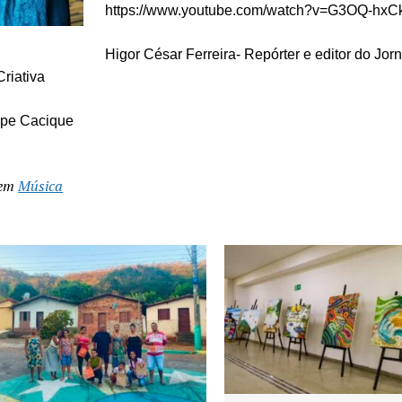
https://www.youtube.com/watch?v=G3OQ-hxC
Higor César Ferreira- Repórter e editor do Jorn
Criativa
lipe Cacique
 em
Música