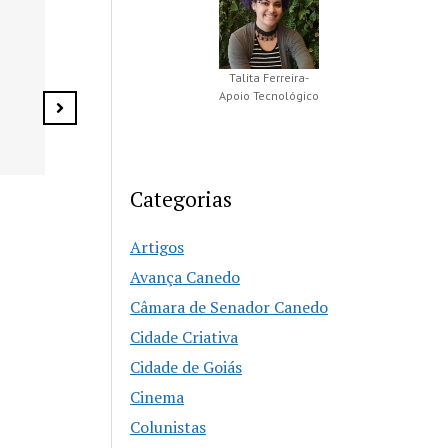
Agosto Lilás reforça
Buenolândia 
combate à violência
anos com Fe
contra a mulher em
Talita Ferreira-
Zero e prog
Apoio Tecnológico
Senador Canedo
especial
Categorias
Artigos
Avança Canedo
Câmara de Senador Canedo
Cidade Criativa
Cidade de Goiás
Cinema
Colunistas