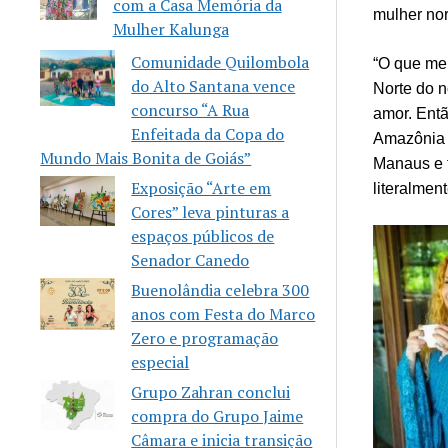
com a Casa Memória da
mulher nort
Mulher Kalunga
Comunidade Quilombola
“O que me 
do Alto Santana vence
Norte do n
concurso “A Rua
amor. Entã
Enfeitada da Copa do
Amazônia 
Mundo Mais Bonita de Goiás”
Manaus e f
Exposição “Arte em
literalmen
Cores” leva pinturas a
espaços públicos de
Senador Canedo
Buenolândia celebra 300
anos com Festa do Marco
Zero e programação
especial
Grupo Zahran conclui
compra do Grupo Jaime
Câmara e inicia transição