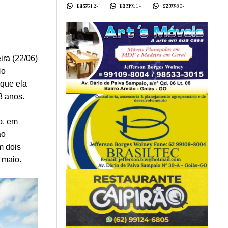
62 3512-1437
62 9911-1901
62 9980-0759
ira (22/06)
No
 que ela
8 anos.
o, em
ão
m dois
e maio.