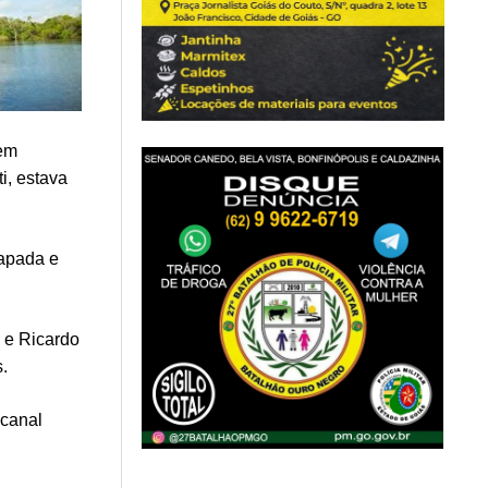
 em
i, estava
Papada e
a e Ricardo
s.
 canal