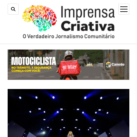
open
menu