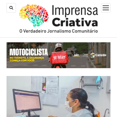
open
menu