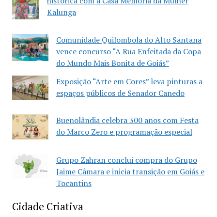
histórica com a Casa Memória da Mulher
Kalunga
Comunidade Quilombola do Alto Santana
vence concurso “A Rua Enfeitada da Copa
do Mundo Mais Bonita de Goiás”
Exposição “Arte em Cores” leva pinturas a
espaços públicos de Senador Canedo
Buenolândia celebra 300 anos com Festa
do Marco Zero e programação especial
Grupo Zahran conclui compra do Grupo
Jaime Câmara e inicia transição em Goiás e
Tocantins
Cidade Criativa