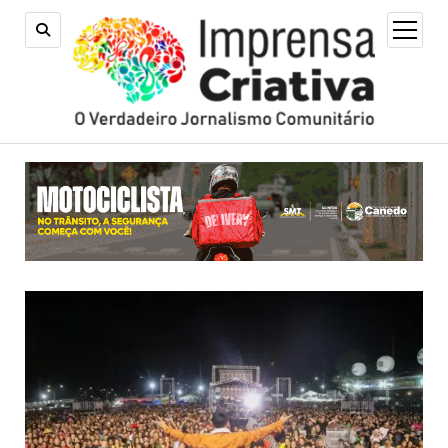
open
menu