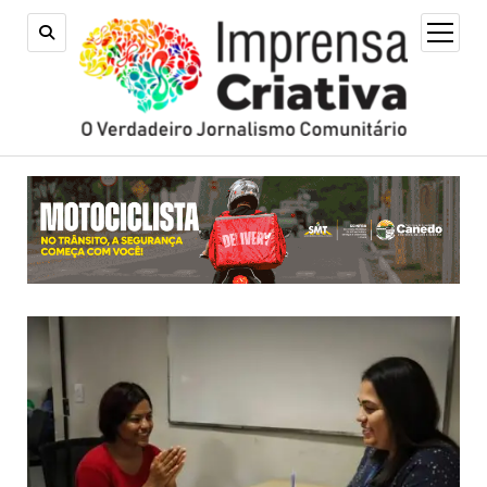
open
menu