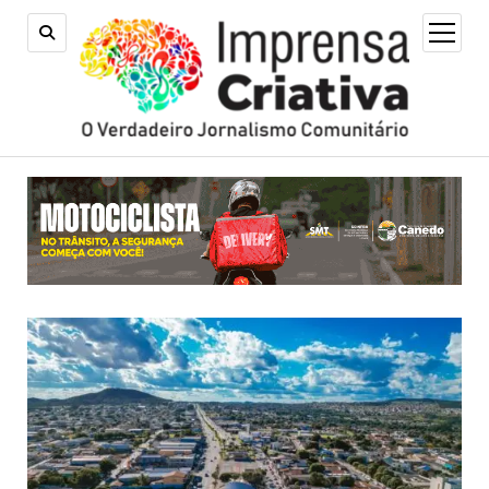
open
menu