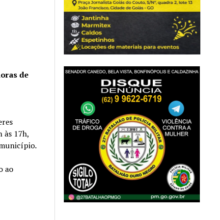
doras de
eres
 às 17h,
município.
o ao