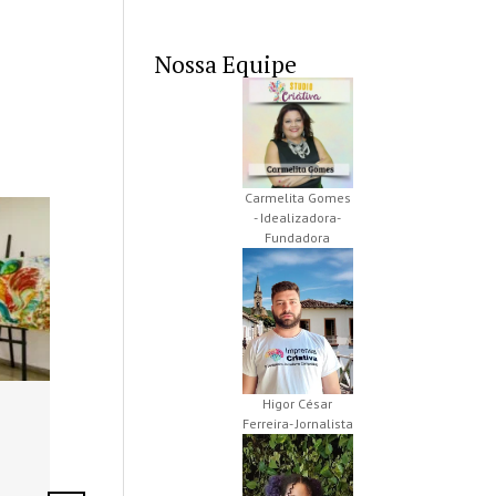
Nossa Equipe
Carmelita Gomes
- Idealizadora-
Fundadora
Higor César
Agosto Lilás reforça
Ferreira- Jornalista
Buenolândia 
combate à violência
anos com Fe
contra a mulher em
Zero e prog