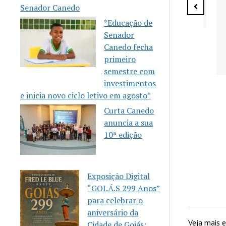
Senador Canedo
*Educação de
Senador
Canedo fecha
 celebra 10
primeiro
eria
semestre com
m a Casa
investimentos
Mulher
e inicia novo ciclo letivo em agosto*
Curta Canedo
anuncia a sua
10ª edição
Exposição Digital
“GOI.Á.S 299 Anos”
para celebrar o
aniversário da
Veja mais
Cidade de Goiás: