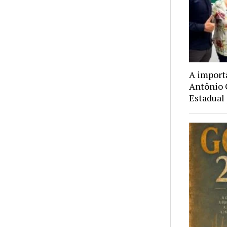
A import
Antônio
Estadual