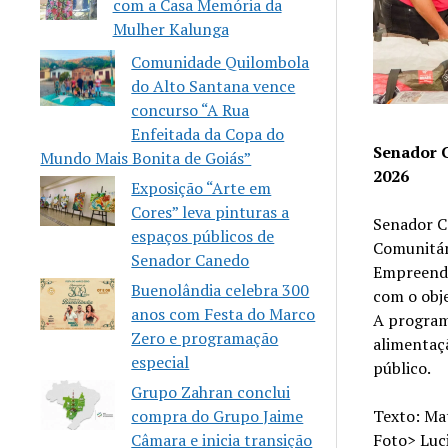
com a Casa Memória da
Mulher Kalunga
Comunidade Quilombola
do Alto Santana vence
concurso “A Rua
Enfeitada da Copa do
Senador 
Mundo Mais Bonita de Goiás”
2026
Exposição “Arte em
Cores” leva pinturas a
Senador C
espaços públicos de
Comunitári
Senador Canedo
Empreende
Buenolândia celebra 300
com o obj
anos com Festa do Marco
A program
Zero e programação
alimentaçã
especial
público.
Grupo Zahran conclui
Texto: Ma
compra do Grupo Jaime
Foto> Luc
Câmara e inicia transição