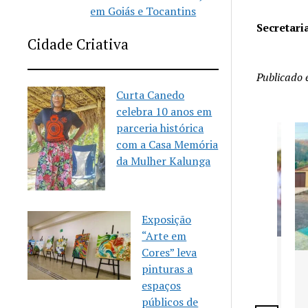
em Goiás e Tocantins
Secretari
Cidade Criativa
Publicado
Curta Canedo
celebra 10 anos em
parceria histórica
com a Casa Memória
da Mulher Kalunga
Exposição
“Arte em
Cores” leva
Senador Canedo anuncia
pinturas a
vagas para aulas gratuitas
espaços
de Karatê
públicos de