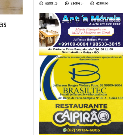
62 3512-1437
62 9911-1901
62 9980-0759
as