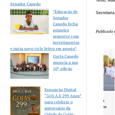
Texto: Mat
Senador Canedo
*Educação de
Secretari
Senador
Canedo fecha
primeiro
Publicado
semestre com
investimentos
e inicia novo ciclo letivo em agosto*
Curta Canedo
anuncia a sua
10ª edição
Exposição Digital
“GOI.Á.S 299 Anos”
Senador Canedo anuncia
para celebrar o
vagas para aulas gratuitas
aniversário da
de Karatê
Cidade de Goiás: