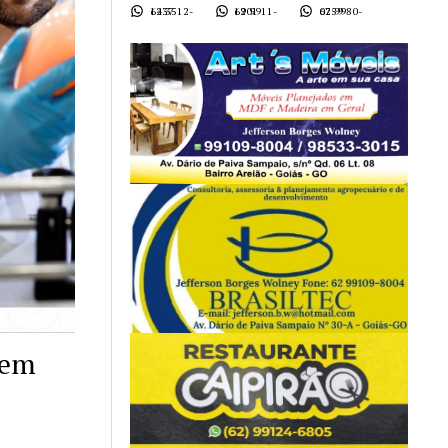
62 3512-1437
62 9911-1901
62 9980-0759
 em