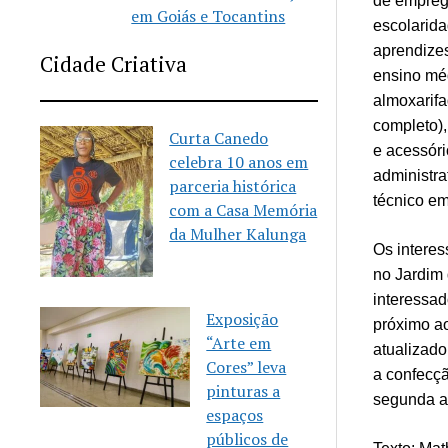
de emprego
em Goiás e Tocantins
escolarida
aprendize
Cidade Criativa
ensino méd
almoxarifa
completo),
Curta Canedo
e acessóri
celebra 10 anos em
administra
parceria histórica
técnico em
com a Casa Memória
da Mulher Kalunga
Os intere
no Jardim 
interessad
Exposição
próximo ao
“Arte em
atualizad
Cores” leva
a confecçã
pinturas a
segunda a 
espaços
públicos de