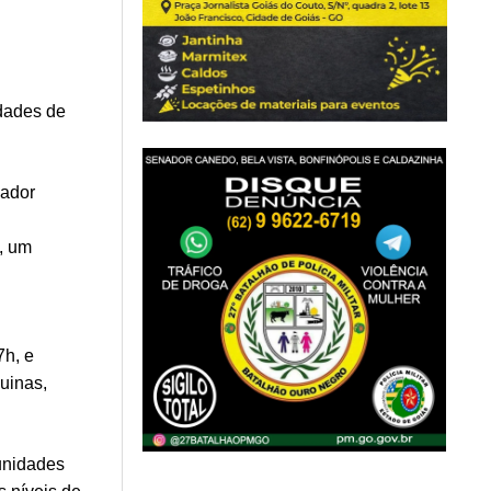
dades de
nador
, um
7h, e
uinas,
unidades