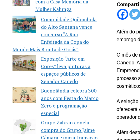
com a Casa Memória da
Comparti
Mulher Kalunga
Comunidade Quilombola
do Alto Santana vence
Além do p
concurso “A Rua
emprego d
Enfeitada da Copa do
Mundo Mais Bonita de Goiás”
O mês de 
Exposição “Arte em
Canedo. A 
Cores” leva pinturas a
Empreende
espaços públicos de
processo 
Senador Canedo
cosméticos
Buenolândia celebra 300
anos com Festa do Marco
A seleção 
Zero e programação
oferecerá 
especial
operador 
Grupo Zahran conclui
compra do Grupo Jaime
Além dest
Câmara e inicia transição