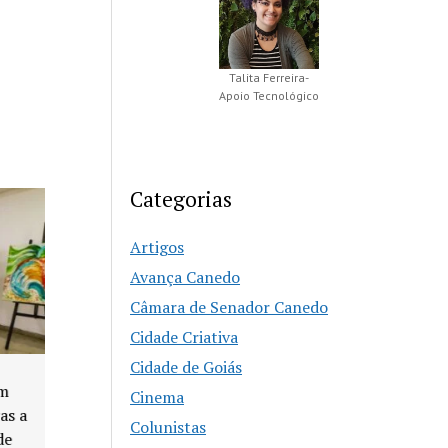
Talita Ferreira-
Apoio Tecnológico
Categorias
Artigos
Avança Canedo
Câmara de Senador Canedo
Cidade Criativa
Cidade de Goiás
Agosto Lilás reforça
Cinema
Buenolândia 
combate à violência
anos com Fe
Colunistas
contra a mulher em
Zero e prog