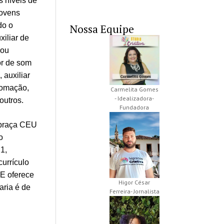
s níveis de
jovens
do o
Nossa Equipe
xiliar de
 ou
dor de som
 auxiliar
utomação,
Carmelita Gomes
- Idealizadora-
outros.
Fundadora
 praça CEU
o
1,
currículo
AE oferece
Higor César
aria é de
Ferreira- Jornalista