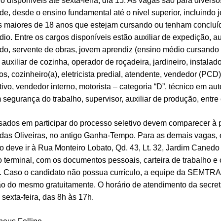
 disponíveis até sexta-feira, dia 15. As vagas são para diverso
de, desde o ensino fundamental até o nível superior, incluindo 
s maiores de 18 anos que estejam cursando ou tenham concluí
io. Entre os cargos disponíveis estão auxiliar de expedição, au
do, servente de obras, jovem aprendiz (ensino médio cursando
 auxiliar de cozinha, operador de roçadeira, jardineiro, instala
os, cozinheiro(a), eletricista predial, atendente, vendedor (PCD),
tivo, vendedor interno, motorista – categoria “D”, técnico em a
 segurança do trabalho, supervisor, auxiliar de produção, entre 
ssados em participar do processo seletivo devem comparecer à
das Oliveiras, no antigo Ganha-Tempo. Para as demais vagas, 
o deve ir à Rua Monteiro Lobato, Qd. 43, Lt. 32, Jardim Canedo 
 terminal, com os documentos pessoais, carteira de trabalho e 
o. Caso o candidato não possua currículo, a equipe da SEMTR
o do mesmo gratuitamente. O horário de atendimento da secret
sexta-feira, das 8h às 17h.