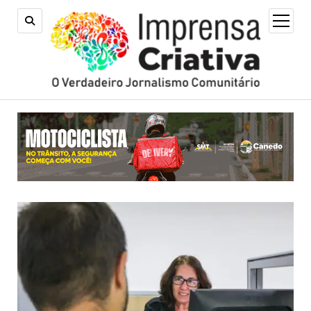
open
menu