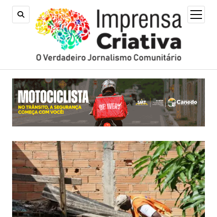
open
menu