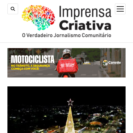
open
menu